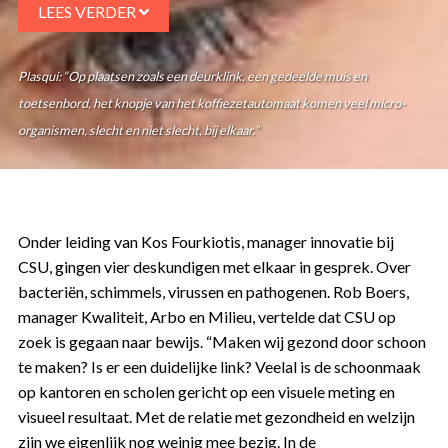
LEES VERDER
Plasqui: “Op plaatsen zoals een deurklink, een gedeelde muis en
toetsenbord, het knopje van het koffiezetautomaat komen veel micro-
organismen, slecht en niet slecht, bij elkaar.”
Onder leiding van Kos Fourkiotis, manager innovatie bij
CSU, gingen vier deskundigen met elkaar in gesprek. Over
bacteriën, schimmels, virussen en pathogenen. Rob Boers,
manager Kwaliteit, Arbo en Milieu, vertelde dat CSU op
zoek is gegaan naar bewijs. “Maken wij gezond door schoon
te maken? Is er een duidelijke link? Veelal is de schoonmaak
op kantoren en scholen gericht op een visuele meting en
visueel resultaat. Met de relatie met gezondheid en welzijn
zijn we eigenlijk nog weinig mee bezig. In de