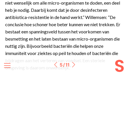
niet wenselijk om alle micro-organismen te doden, een deel
heb je nodig. Daarbij komt dat je door desinfecteren
antibiotica-resistentie in de hand werkt.” Willemsen: “De
conclusie hoe schoner hoe beter kunnen we niet trekken. Er
bestaat een spanningsveld tussen het voorkomen van
besmetting en het laten bestaan van micro-organismen die
nuttig zijn. Bijvoorbeeld bacteriën die helpen onze
immuniteit voor ziektes op peil te houden of bacteriën die
bijdragen aan het verteren van voedsel. Een steriele
5 / 11
omgeving is daarom onwenselijk.”
Slimme sensoren
Lemmens constateert dat het onmogelijk is om continu de
aanwezigheid van micro-organismen te meten. “Maar het is
wel mogelijk om met slimme sensoren vast te stellen hoe
vaak er naar het toilet wordt gegaan. Als je langere tijd data
daarover en de frequentie van schoonmaak verzamelt en
deze vergelijkt met het ziekteverzuim zou je het effect op