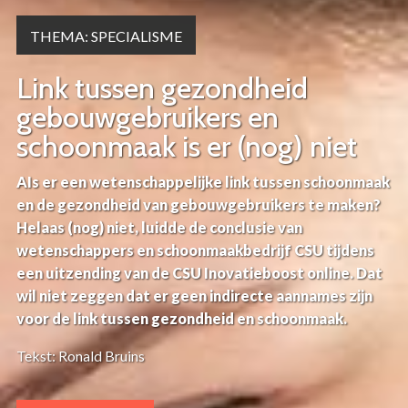
THEMA: SPECIALISME
Link tussen gezondheid
gebouwgebruikers en
schoonmaak is er (nog) niet
AIs er een wetenschappelijke link tussen schoonmaak
en de gezondheid van gebouwgebruikers te maken?
Helaas (nog) niet, luidde de conclusie van
wetenschappers en schoonmaakbedrijf CSU tijdens
een uitzending van de CSU Inovatieboost online. Dat
wil niet zeggen dat er geen indirecte aannames zijn
voor de link tussen gezondheid en schoonmaak.
Tekst: Ronald Bruins